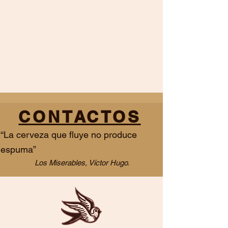
CONTACTOS
“La cerveza que fluye no produce
espuma”
Los Miserables, Víctor Hugo.