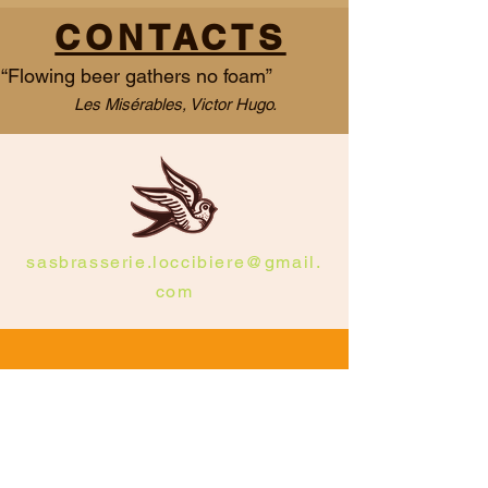
CONTACTS
“Flowing beer gathers no foam”
Les Misérables, Victor Hugo.
sasbrasserie.loccibiere@gmail.
com
06 79 51 04 94